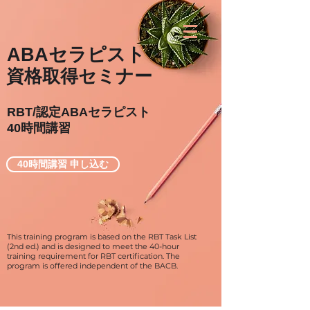
ABAセラピスト
資格取得セミナー
RBT/認定ABAセラピスト
40時間講習
40時間講習 申し込む
This training program is based on the RBT Task List
(2nd ed.) and is designed to meet the 40-hour
training requirement for RBT certification. The
program is offered independent of the BACB.