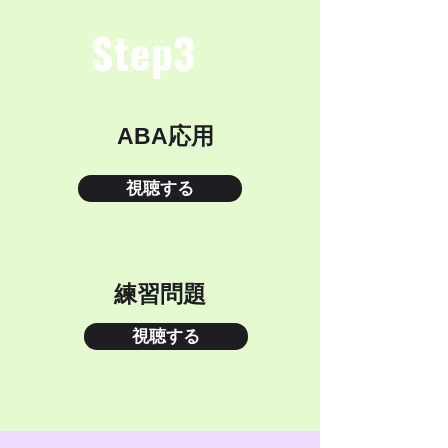
Step3
ABA応用
視聴する
練習問題
視聴する